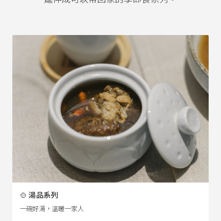
🍲 湯品系列
一碗好湯，溫暖一家人