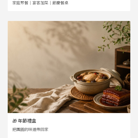
家庭聚餐｜宴客加菜｜節慶餐桌
🎁 年節禮盒
把團圓的味道帶回家