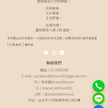
變成彼此交流的開始。
共享廚房、
文化餐桌、
生活聚會。
在城市裡，
重新感受人與人的溫度。
享家餚台北共享廚房｜大稻埕百年古宅空間｜抓周派對與料理聚會首選
訂單查詢
購物車
聯絡我們
電話｜02-25593309
E-mail｜pd.sharedkitchen2021@gmail.com
FB｜享家餚Shared Kitchen
IG｜shared_kitchen2021
LINE｜@sharedkitchen.pd
地址：台北市大同區華亭街31號1樓