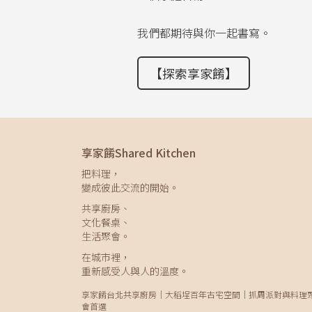
我們都期待與你一起書寫。
【探索享家餚】
享家餚Shared Kitchen
把料理，
變成彼此交流的開始。
共享廚房、
文化餐桌、
生活聚會。
在城市裡，
重新感受人與人的溫度。
享家餚台北共享廚房｜大稻埕百年古宅空間｜抓周派對與料理
會首選