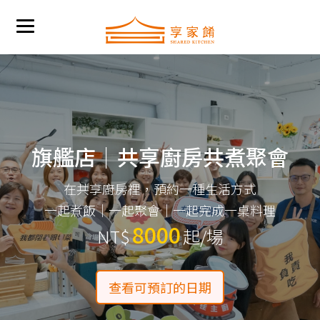
旗艦店｜共享廚房共煮聚會
在共享廚房裡，預約一種生活方式
一起煮飯｜一起聚會｜一起完成一桌料理
8000
NT$
起/場
查看可預訂的日期