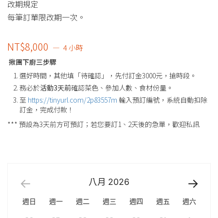
改期規定
每筆訂單限改期一次。
NT$
8,000
4 小時
揪團下廚三步驟
選好時間，其他填「待確認」，先付訂金3000元，搶時段。
務必於
活動3天前
確認菜色、參加人數、食材份量。
至
https://tinyurl.com/2p83557m
輸入預訂編號，系統自動扣除
訂金，完成付款！
*** 預設為3天前方可預訂；若您要訂1、2天後的急單，歡迎私訊
八月
2026
週日
週一
週二
週三
週四
週五
週六