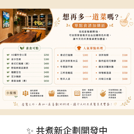
✨ 共煮新企劃開發中