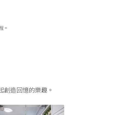
程。
起創造回憶的樂趣。