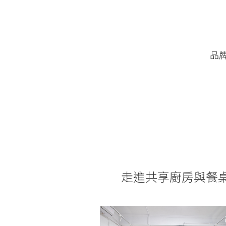
品
走進共享廚房與餐