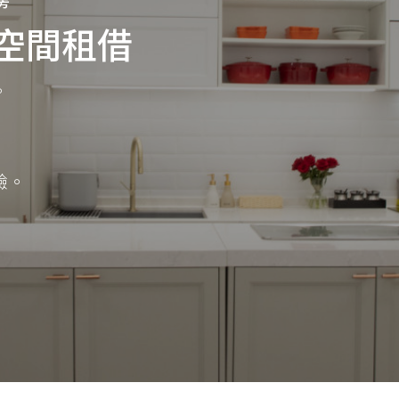
房
空間租借
。
驗。