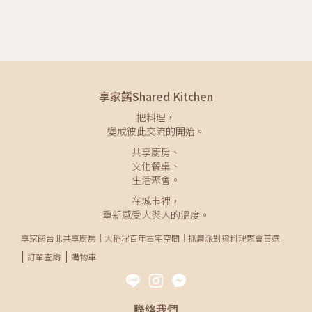
享家餚Shared Kitchen
把料理，
變成彼此交流的開始。
共享廚房、
文化餐桌、
生活聚會。
在城市裡，
重新感受人與人的溫度。
享家餚台北共享廚房｜大稻埕百年古宅空間｜抓周派對與料理聚會首選
訂單查詢
購物車
聯絡我們