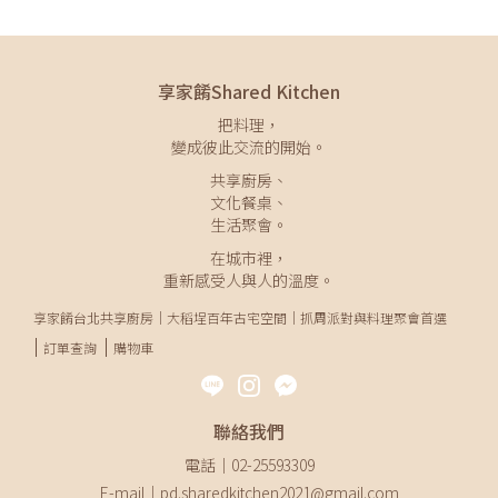
享家餚Shared Kitchen
把料理，
變成彼此交流的開始。
共享廚房、
文化餐桌、
生活聚會。
在城市裡，
重新感受人與人的溫度。
享家餚台北共享廚房｜大稻埕百年古宅空間｜抓周派對與料理聚會首選
訂單查詢
購物車
聯絡我們
電話｜02-25593309
E-mail｜pd.sharedkitchen2021@gmail.com