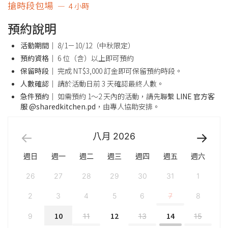
搶時段包場
4 小時
預約說明
活動期間｜
8/1－10/12（中秋限定）
預約資格｜
6 位（含）以上即可預約
保留時段｜
完成 NT$3,000 訂金即可保留預約時段。
人數確認｜
請於活動日前 3 天確認最終人數。
急件預約｜
如需預約 1～2 天內的活動，請先聯繫
LINE 官方客
服 @sharedkitchen.pd
，由專人協助安排。
八月
2026
週日
週一
週二
週三
週四
週五
週六
26
27
28
29
30
31
1
2
3
4
5
6
7
8
10
12
14
9
11
13
15