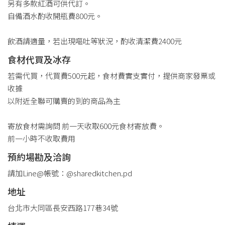
另有多款紅酒可供代訂。
自備酒水酌收開瓶費800元。
飲酒請適量，若出現嘔吐等狀況，酌收清潔費2400元
食材代買及冰存
若需代買，代買費500元起，食材費實支實付，提供商家發票或
收據
以附近全聯可購賣的到的商品為主
寄放食材需詢問 前一天收取600元食材寄放費。
前一小時不收取費用
預約場勘及洽詢
請加Line@帳號：@sharedkitchen.pd
地址
台北市大同區長安西路177巷34號