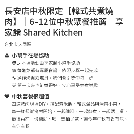
長安店中秋限定【韓式共煮燒
肉】｜6–12位中秋聚餐推薦｜享
家餚 Shared Kitchen
台北市大同區
小幫手在場協助
🧑‍🍳 本場活動由享家餚小幫手協助
📖 每道菜都有專屬食譜，依照步驟一起完成
🔧 操作烤盤或爐具，我們會引導你每一步
💡 第一次來也能煮得好，安心享受共煮樂趣！
中秋套餐很超值
四道烤肉現場DIY，搭配紫米飯、韓式湯品與清爽小菜，
每一樣都從食材開始，一起備料、一起煎煮、一起端上桌，
最後再煎一份糖餅、喝一壺柚子茶，讓今年中秋有香有味、
有你有我