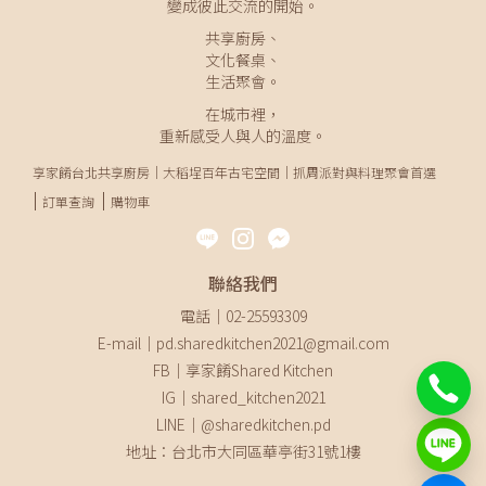
變成彼此交流的開始。
共享廚房、
文化餐桌、
生活聚會。
在城市裡，
重新感受人與人的溫度。
享家餚台北共享廚房｜大稻埕百年古宅空間｜抓周派對與料理聚會首選
訂單查詢
購物車
聯絡我們
電話｜02-25593309
E-mail｜pd.sharedkitchen2021@gmail.com
FB｜享家餚Shared Kitchen
IG｜shared_kitchen2021
LINE｜@sharedkitchen.pd
地址：台北市大同區華亭街31號1樓