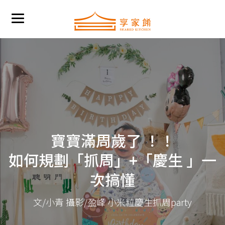
寶寶滿周歲了 ！！
如何規劃「抓周」+「慶生 」一
次搞懂
文/小青 攝影/盈峰 小米粒慶生抓周party