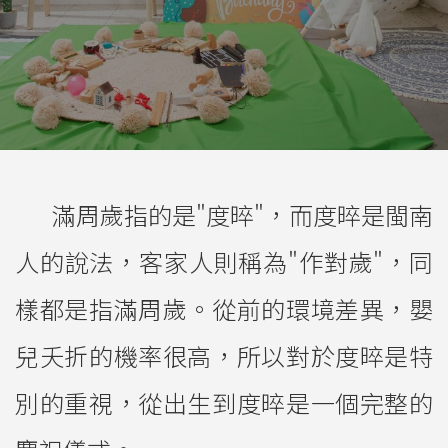
滿周歲指的是"度晬"，而度晬是閩南
人的說法，客家人則稱為"作對歲"，同
樣都是指滿周歲。從前的環境差異，嬰
兒夭折的機率很高，所以對於度晬是特
別的重視，從出生到度晬是一個完整的