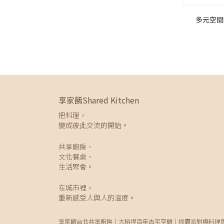
多元空間
享家餚Shared Kitchen
把料理，
變成彼此交流的開始。
共享廚房、
文化餐桌、
生活聚會。
在城市裡，
重新感受人與人的溫度。
享家餚台北共享廚房｜大稻埕百年古宅空間｜抓周派對與料理