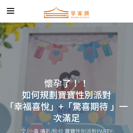
懷孕了！！
如何規劃寶寶性別派對
「幸福喜悅」+「驚喜期待 」一
次滿足
文/小青 攝影/拉拉 寶寶性別派對PARTY